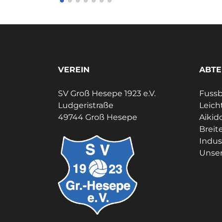
VEREIN
ABTE
SV Groß Hesepe 1923 e.V.
Fussb
Ludgeristraße
Leich
49744 Groß Hesepe
Aikid
Breit
Indus
Unser