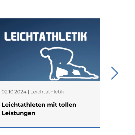
02.10.2024 | Leichtathletik
17.09.20
Leichtathleten mit tollen
13. Gr
Leistungen