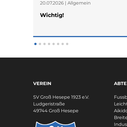
20.07.2026 | Allgemein
Wichtig!
VEREIN
ABTE
SV Groß Hesepe 1923 e.V.
Fussb
Ludgeristraße
Leich
49744 Groß Hesepe
Aikid
Breit
Indus