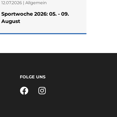
12.07.2026 | Allgemein
27.06.2
Sportwoche 2026: 05. - 09.
Starke
August
Kreism
wird V
FOLGE UNS