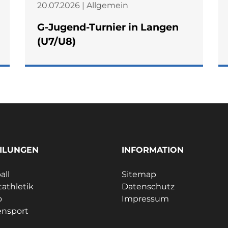
20.07.2026 | Allgemein
G-Jugend-Turnier in Langen
(U7/U8)
ILUNGEN
INFORMATION
all
Sitemap
tathletik
Datenschutz
o
Impressum
ensport